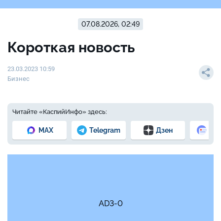
07.08.2026, 02:49
Короткая новость
23.03.2023 10:59
Бизнес
Читайте «КаспийИнфо» здесь:
MAX
Telegram
Дзен
Но
AD3-0