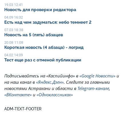
19.03 12:41
Новость для проверки редактора
04.09 16:32
Есть над чем задуматься: небо темнеет 2
07.03 18:38
Новость на 5 (пять) абзацев
20.08 11:08
Короткая новость (4 абзаца) - логрид
04.02 14:09
Тест еще раз с отменой публикации
Подписывайтесь на
«Каспийинфо» в
«Google Новости»
и
на наш канал в
«Яндекс.Дзен»
. Cледите за главными
новостями Астрахани и области в
Telegram-канале
,
«ВКонтакте»
и
«Одноклассниках»
ADM-TEXT-FOOTER