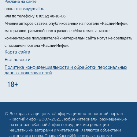
Реклама на сайте
почта:
rocaspy@mail.ru
или по телефону: 8 (8512) 48-18-06
Мнения авторов статей, опубликованных на портале «КаспийИнфо»,
материалов, размещённых в разделе «Моя тема», а также
комментариев пользователей к материалам сайта могут не совпадать
с позицией портала «КаспийИнфо».
Карта сайта
Все новости
Политика конфиденциальности и обработки персональных
данных пользователей
Все права защищены «Информационно-новостной портал
«КаспийИнфо» 2007–2021. Любые материалы, размещенные
на портале «КаспийИнфо» сотрудниками редакции,
нештатными авторами и читателями, являются объектами
авторского права. Права«КаспийИнфо» на указанные