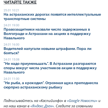
ЧИТАЙТЕ ТАКЖЕ
25.01 10:21
На астраханских дорогах появятся интеллектуальные
транспортные системы
24.01 19:00
Правозащитники назвали число задержанных в
Волгограде и Астрахани на акциях в поддержку
Навального
24.01 16:00
Водителей напугали новыми штрафами. Пора ли
бояться?
24.01 15:08
"Не надо приуменьшать". В Астрахани разгораются
споры вокруг числа участников акции в поддержку
Навального
24.01 11:00
"Не рыба, а крокодил". Огромная щука преподнесла
сюрприз астраханскому рыбаку
Подписывайтесь на
«Каспийинфо» в
«Google Новости»
и
на наш канал в
«Яндекс.Дзен»
. Cледите за главными