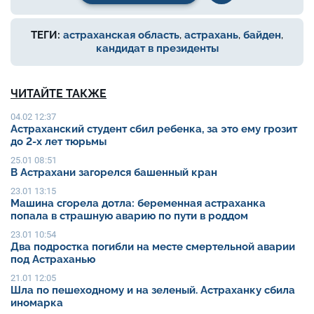
ТЕГИ:
астраханская область
,
астрахань
,
байден
,
кандидат в президенты
ЧИТАЙТЕ ТАКЖЕ
04.02 12:37
Астраханский студент сбил ребенка, за это ему грозит
до 2-х лет тюрьмы
25.01 08:51
В Астрахани загорелся башенный кран
23.01 13:15
Машина сгорела дотла: беременная астраханка
попала в страшную аварию по пути в роддом
23.01 10:54
Два подростка погибли на месте смертельной аварии
под Астраханью
21.01 12:05
Шла по пешеходному и на зеленый. Астраханку сбила
иномарка